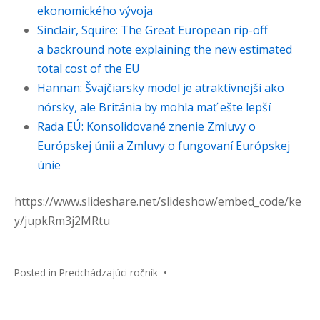
ekonomického vývoja
Sinclair, Squire: The Great European rip-off
a backround note explaining the new estimated
total cost of the EU
Hannan: Švajčiarsky model je atraktívnejší ako
nórsky, ale Británia by mohla mať ešte lepší
Rada EÚ: Konsolidované znenie Zmluvy o
Európskej únii a Zmluvy o fungovaní Európskej
únie
https://www.slideshare.net/slideshow/embed_code/ke
y/jupkRm3j2MRtu
Posted in
Predchádzajúci ročník
•