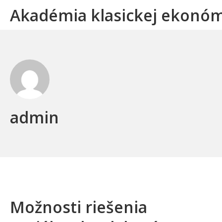
Skip
Akadémia klasickej ekonó
to
content
admin
Možnosti riešenia