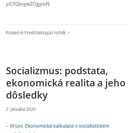
y/CFQkvpeZOgpisN
Posted in
Predchádzajúci ročník
•
Socializmus: podstata,
ekonomická realita a jeho
dôsledky
10.
2. januára 2020
januára
2022
– Mises:
Ekonomická kalkulace v socialistickém