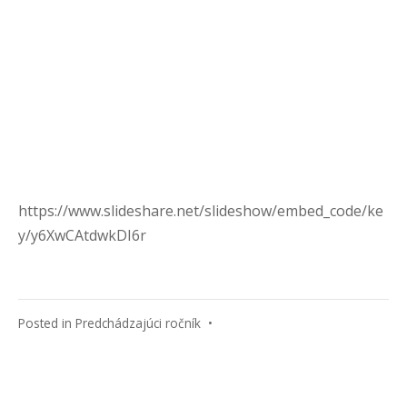
https://www.slideshare.net/slideshow/embed_code/ke
y/y6XwCAtdwkDI6r
Posted in
Predchádzajúci ročník
•