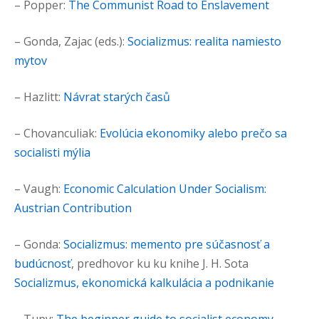
– Popper:
The Communist Road to Enslavement
– Gonda, Zajac (eds.):
Socializmus: realita namiesto
mytov
– Hazlitt:
Návrat starých časů
– Chovanculiak:
Evolúcia ekonomiky alebo prečo sa
socialisti mýlia
– Vaugh:
Economic Calculation Under Socialism:
Austrian Contribution
– Gonda:
Socializmus: memento pre súčasnosť a
budúcnosť
, predhovor ku ku knihe J. H. Sota
Socializmus, ekonomická kalkulácia a podnikanie
– Tupy:
The beginner guide to socialist economy