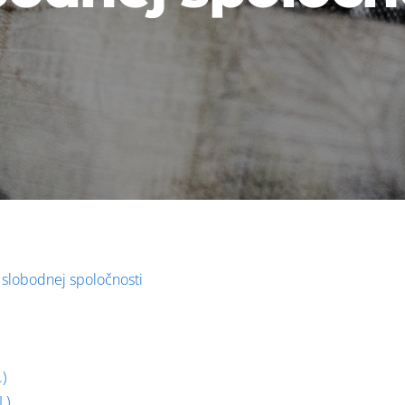
 slobodnej spoločnosti
.)
.)