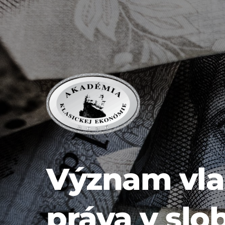
Význam vlas
práva v slo