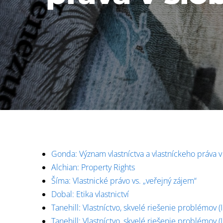
Gonda: Význam vlastníctva a vlastníckeho práva v
Alchian: Property Rights
Šíma: Vlastnické právo vs. „veřejný zájem“
Dobal: Etika vlastnictví
Tanehill: Vlastníctvo, skvelé riešenie problémov (I
Tanehill: Vlastníctvo, skvelé riešenie problémov (II