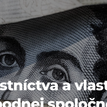
tníctva a vlas
bodnej spoločn