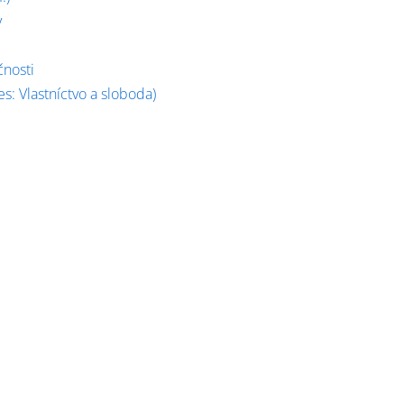
y
čnosti
es: Vlastníctvo a sloboda)