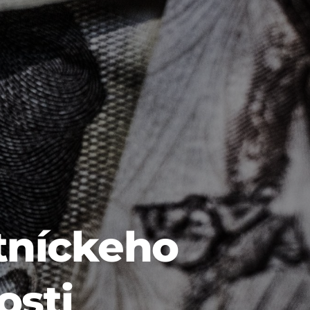
tníckeho 
osti