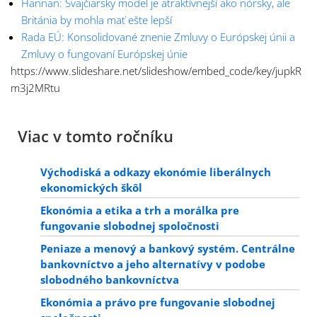
Hannan: Švajčiarsky model je atraktívnejší ako nórsky, ale
Británia by mohla mať ešte lepší
Rada EÚ: Konsolidované znenie Zmluvy o Európskej únii a
Zmluvy o fungovaní Európskej únie
https://www.slideshare.net/slideshow/embed_code/key/jupkR
m3j2MRtu
Viac v tomto ročníku
Východiská a odkazy ekonómie liberálnych
ekonomických škôl
Ekonómia a etika a trh a morálka pre
fungovanie slobodnej spoločnosti
Peniaze a menový a bankový systém. Centrálne
bankovníctvo a jeho alternatívy v podobe
slobodného bankovníctva
Ekonómia a právo pre fungovanie slobodnej