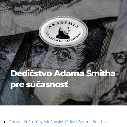
Dedičstvo Adama Smitha 
pre súčasnosť
Gonda, Krištofóry, Mošovský: Odkaz Adama Smitha